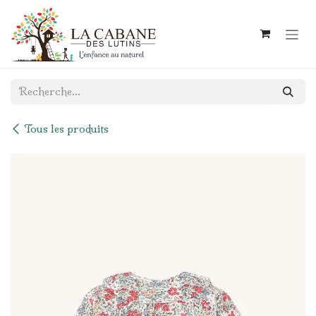
Se rendre au contenu
Tous les produits