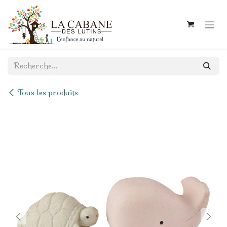
Se rendre au contenu
Tous les produits