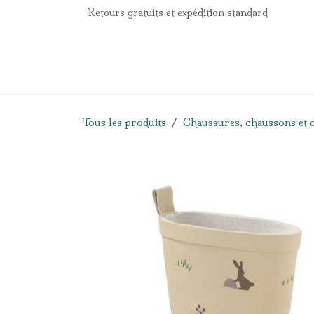
Se rendre au contenu
Retours gratuits et expédition standard
Accueil
e-Shop
Listes de naissance
Panier
Tous les produits
Chaussures, chaussons et 