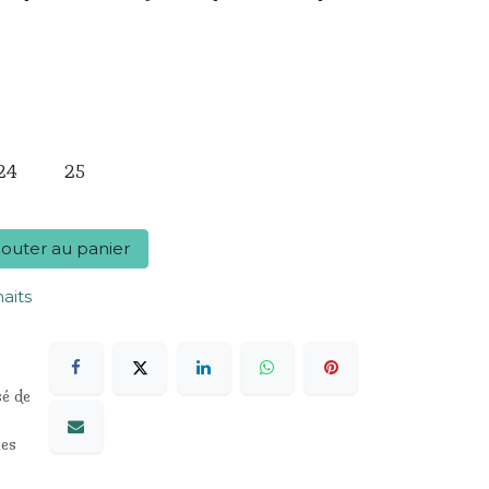
24
25
outer au panier
haits
sé de
les