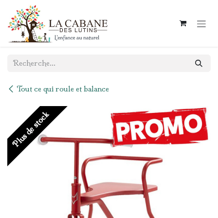
Se rendre au contenu
Tout ce qui roule et balance
Plus de stock