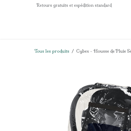
Se rendre au contenu
Retours gratuits et expédition standard
Accueil
e-Shop
Listes de naissance
Panier
Tous les produits
Cybex - Housse de Pluie S