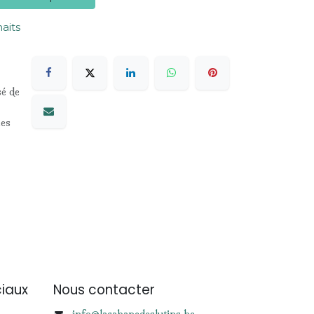
haits
sé de
les
iaux
Nous contacter