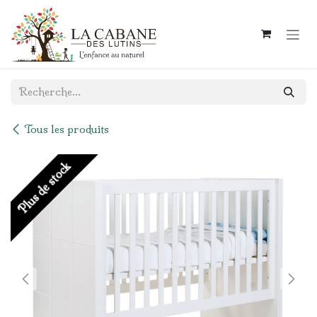
Se rendre au contenu
Tous les produits
Plus de stock