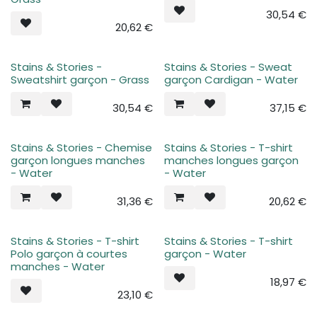
30,54
€
20,62
€
Stains & Stories -
Stains & Stories - Sweat
Sweatshirt garçon - Grass
garçon Cardigan - Water
30,54
€
37,15
€
Stains & Stories - Chemise
Stains & Stories - T-shirt
garçon longues manches
manches longues garçon
- Water
- Water
31,36
€
20,62
€
Stains & Stories - T-shirt
Stains & Stories - T-shirt
Polo garçon à courtes
garçon - Water
manches - Water
18,97
€
23,10
€