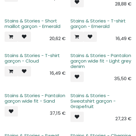
28,88
€
Stains & Stories - Short
Stains & Stories - T-shirt
maillot garçon - Emerald
garçon - Emerald
20,62
€
16,49
€
Stains & Stories - T-shirt
Stains & Stories - Pantalon
Plus de stock
garçon - Cloud
garçon wide fit - Light grey
denim
16,49
€
35,50
€
Stains & Stories - Pantalon
Stains & Stories -
Plus de stock
Plus de stock
garçon wide fit - Sand
Sweatshirt garçon -
Grapefruit
37,15
€
27,23
€
Stains & Stories - Sweat
Stains & Stories - Chemise