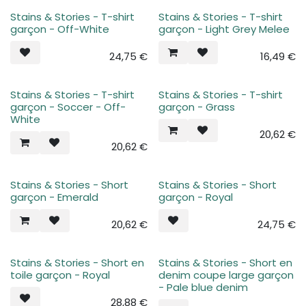
Stains & Stories - T-shirt
Stains & Stories - T-shirt
garçon - Off-White
garçon - Light Grey Melee
24,75
€
16,49
€
Stains & Stories - T-shirt
Stains & Stories - T-shirt
garçon - Soccer - Off-
garçon - Grass
White
20,62
€
20,62
€
Stains & Stories - Short
Stains & Stories - Short
garçon - Emerald
garçon - Royal
20,62
€
24,75
€
Stains & Stories - Short en
Stains & Stories - Short en
toile garçon - Royal
denim coupe large garçon
- Pale blue denim
28,88
€