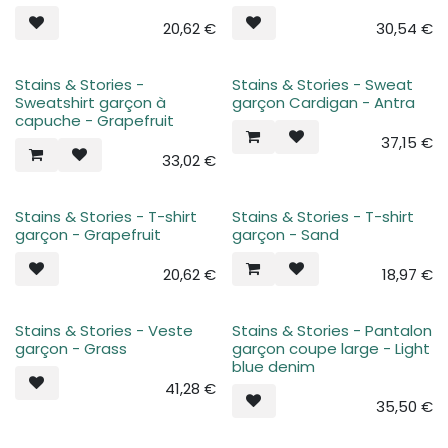
20,62
€
30,54
€
Stains & Stories -
Stains & Stories - Sweat
Sweatshirt garçon à
garçon Cardigan - Antra
capuche - Grapefruit
37,15
€
33,02
€
Stains & Stories - T-shirt
Stains & Stories - T-shirt
garçon - Grapefruit
garçon - Sand
20,62
€
18,97
€
Stains & Stories - Veste
Stains & Stories - Pantalon
garçon - Grass
garçon coupe large - Light
blue denim
41,28
€
35,50
€