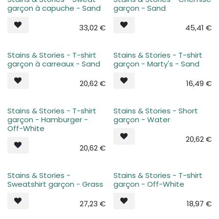
Plus de stock
Plus de stock
garçon à capuche - Sand
garçon - Sand
33,02
€
45,41
€
Stains & Stories - T-shirt
Stains & Stories - T-shirt
Plus de stock
Plus de stock
garçon à carreaux - Sand
garçon - Marty's - Sand
20,62
€
16,49
€
Stains & Stories - T-shirt
Stains & Stories - Short
Plus de stock
Plus de stock
garçon - Hamburger -
garçon - Water
Off-White
20,62
€
20,62
€
Stains & Stories -
Stains & Stories - T-shirt
Plus de stock
Plus de stock
Sweatshirt garçon - Grass
garçon - Off-White
27,23
€
18,97
€