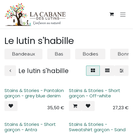
Se rendre au contenu
Le lutin s'habille
Bandeaux
Bas
Bodies
Bonnet
Le lutin s'habille
Stains & Stories - Pantalon
Stains & Stories - Short
garçon - grey blue denim
garçon - Off-white
35,50
€
27,23
€
Stains & Stories - Short
Stains & Stories -
garçon - Antra
Sweatshirt garçon - Sand