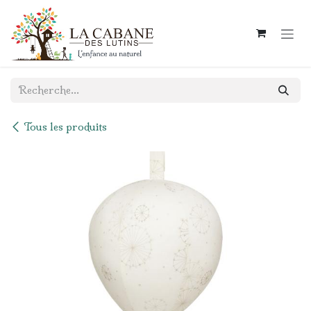
Se rendre au contenu
Tous les produits