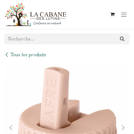
Se rendre au contenu
Tous les produits