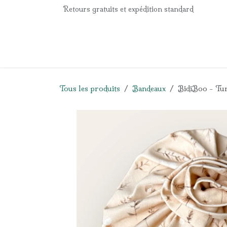
Se rendre au contenu
Retours gratuits et expédition standard
Accueil
e-Shop
Listes de naissance
Panier
Tous les produits
Bandeaux
BidiBoo - Tur