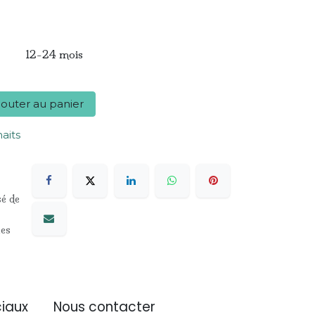
12-24 mois
outer au panier
haits
sé de
les
iaux
Nous contacter