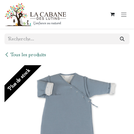
Se rendre au contenu
Tous les produits
Plus de stock