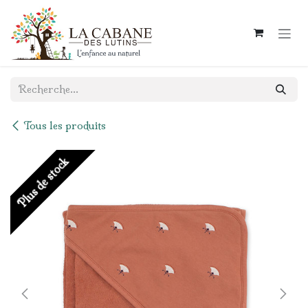
Se rendre au contenu
Tous les produits
Plus de stock