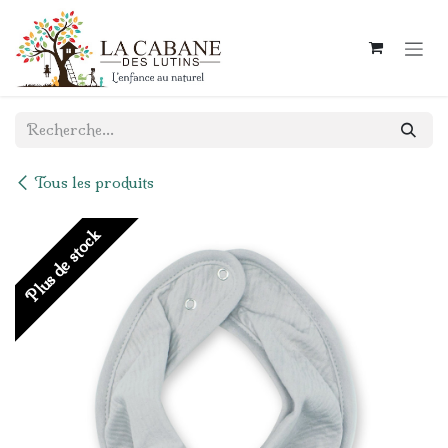
Se rendre au contenu
Tous les produits
Plus de stock