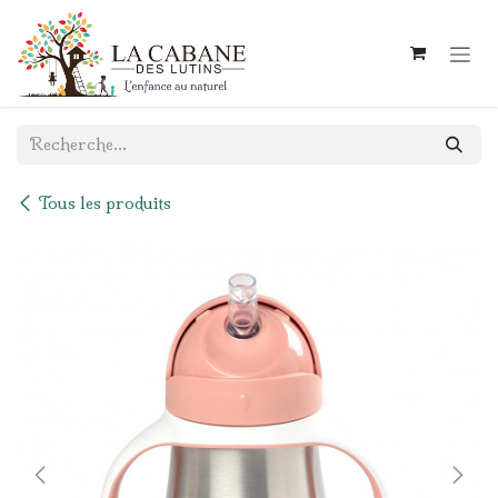
Se rendre au contenu
Tous les produits