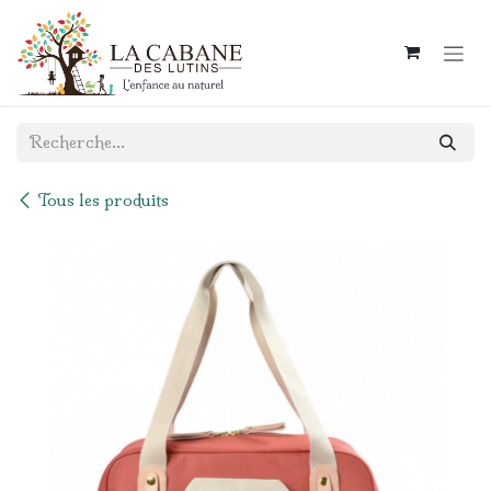
Se rendre au contenu
Tous les produits