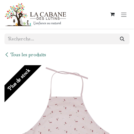
Se rendre au contenu
Tous les produits
Plus de stock