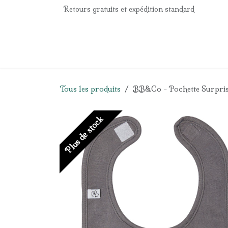
Se rendre au contenu
Retours gratuits et expédition standard
Accueil
e-Shop
Listes de naissance
Panier
Tous les produits
BB&Co - Pochette Surpris
Plus de stock