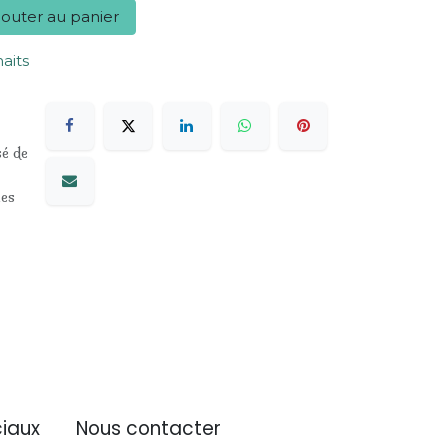
outer au panier
haits
sé de
les
iaux
Nous contacter