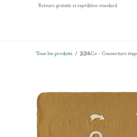
Se rendre au contenu
Retours gratuits et expédition standard
Accueil
e-Shop
Listes de naissance
Panier
Tous les produits
BB&Co - Couverture étape