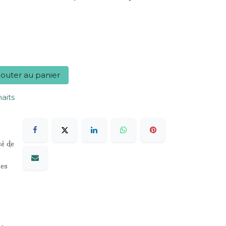
outer au panier
haits
sé de
les