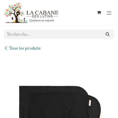
Se rendre au contenu
Tous les produits