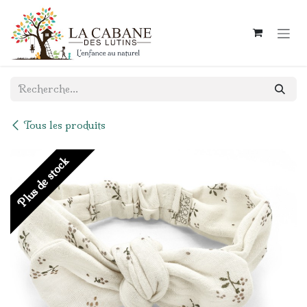
Se rendre au contenu
Tous les produits
Plus de stock