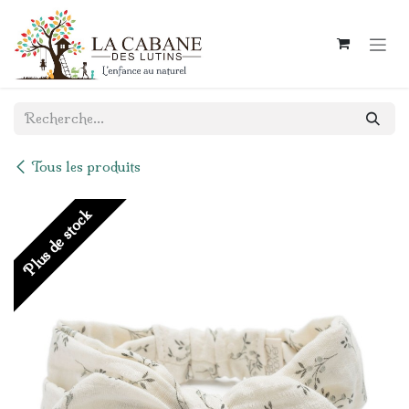
Se rendre au contenu
Tous les produits
Plus de stock