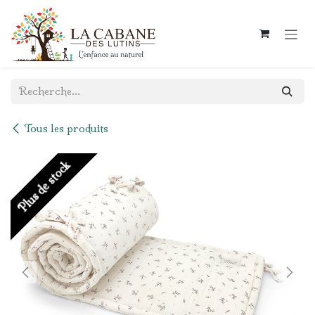
Se rendre au contenu
Tous les produits
Plus de stock