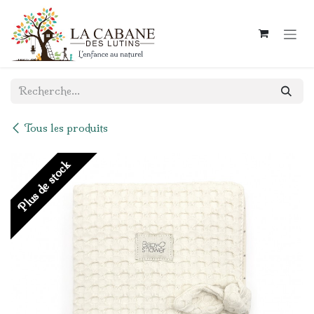
Se rendre au contenu
Tous les produits
Plus de stock