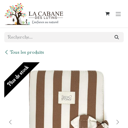
Se rendre au contenu
Tous les produits
Plus de stock