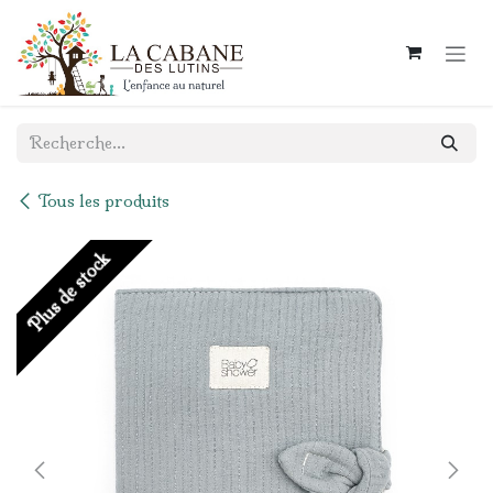
Se rendre au contenu
Tous les produits
Plus de stock