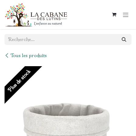
Se rendre au contenu
Tous les produits
Plus de stock