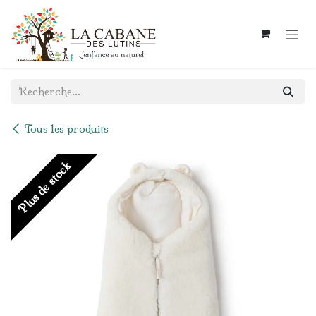
Se rendre au contenu
Tous les produits
Plus de stock