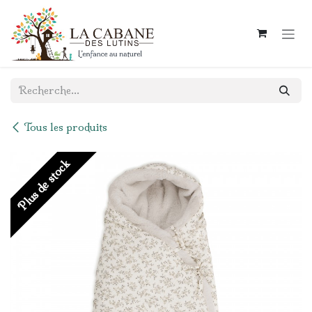
Se rendre au contenu
Tous les produits
Plus de stock