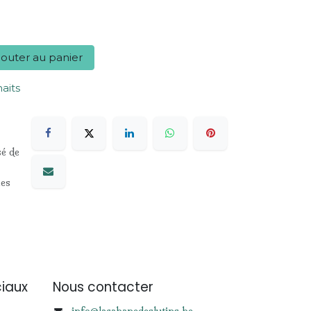
outer au panier
haits
sé de
les
iaux
Nous contacter