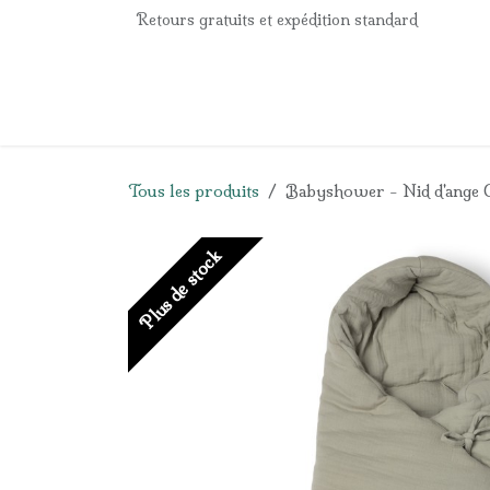
Se rendre au contenu
Retours gratuits et expédition standard
Accueil
e-Shop
Listes de naissance
Panier
Tous les produits
Babyshower - Nid d'ange
Plus de stock