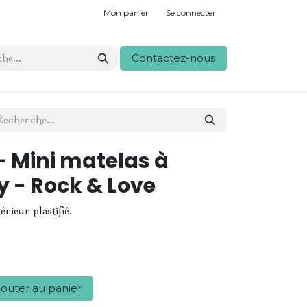
Mon panier
Se connecter
Contactez-nous
 Mini matelas à
y - Rock & Love
rieur plastifié.
outer au panier