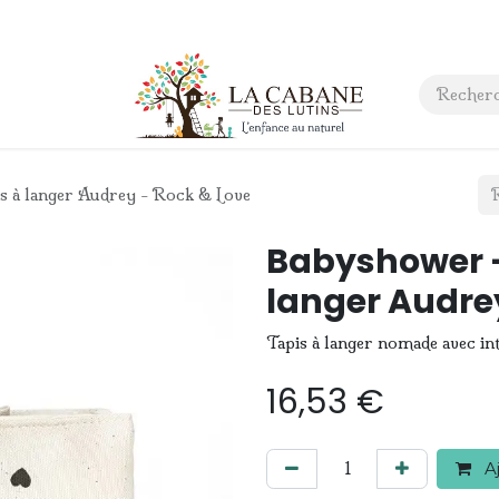
 anniversaire
Contact
s à langer Audrey - Rock & Love
Babyshower -
langer Audre
Tapis à langer nomade avec inté
16,53
€
Aj