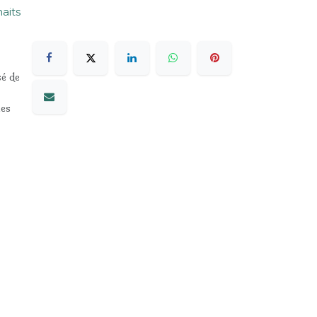
haits
sé de
les