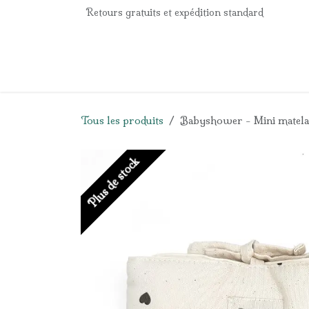
Se rendre au contenu
Retours gratuits et expédition standard
Accueil
e-Shop
Listes de naissance
Panier
Tous les produits
Babyshower - Mini matela
Plus de stock