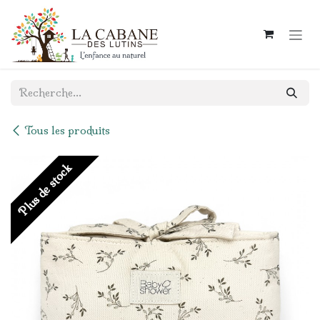
Se rendre au contenu
Tous les produits
Plus de stock