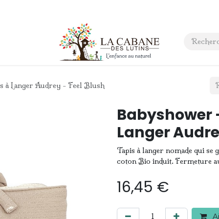
 anniversaire
Contact
 à Langer Audrey - Feel Blush
Babyshower -
Langer Audrey
Tapis à langer nomade qui se g
coton Bio induit. Fermeture av
16,45
€
Aj