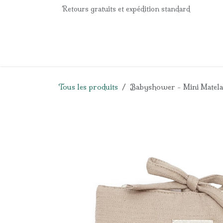
Se rendre au contenu
Retours gratuits et expédition standard
Accueil
e-Shop
Listes de naissance
Panier
Tous les produits
Babyshower - Mini Matelas