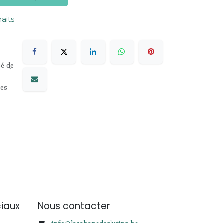
haits
sé de
les
iaux
Nous contacter