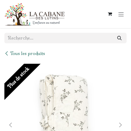
Se rendre au contenu
Tous les produits
Plus de stock