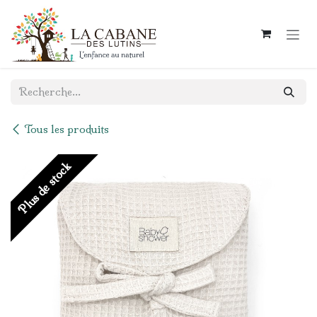
Se rendre au contenu
Tous les produits
Plus de stock