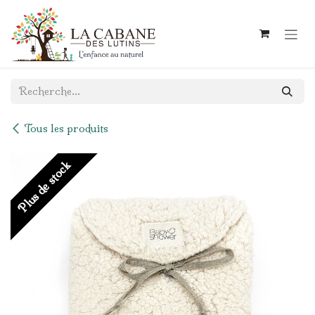
Se rendre au contenu
Tous les produits
Plus de stock