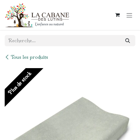
Se rendre au contenu
Tous les produits
Plus de stock