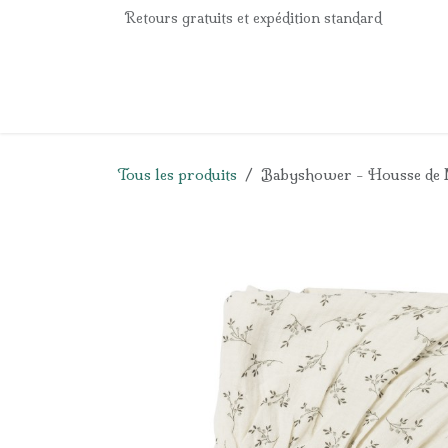
Se rendre au contenu
Retours gratuits et expédition standard
Accueil
e-Shop
Listes de naissance
Panier
Tous les produits
Babyshower - Housse de M