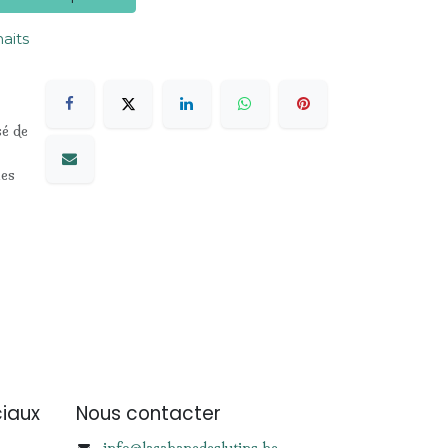
haits
sé de
les
iaux
Nous contacter