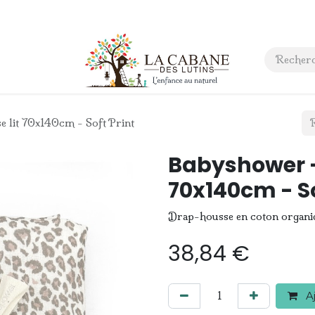
 anniversaire
Contact
 lit 70x140cm - Soft Print
Babyshower -
70x140cm - So
Drap-housse en coton organiq
38,84
€
Aj