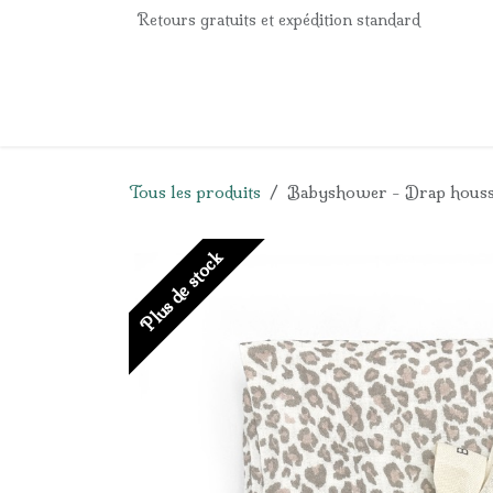
Se rendre au contenu
Retours gratuits et expédition standard
Accueil
e-Shop
Listes de naissance
Panier
Tous les produits
Babyshower - Drap housse
Plus de stock