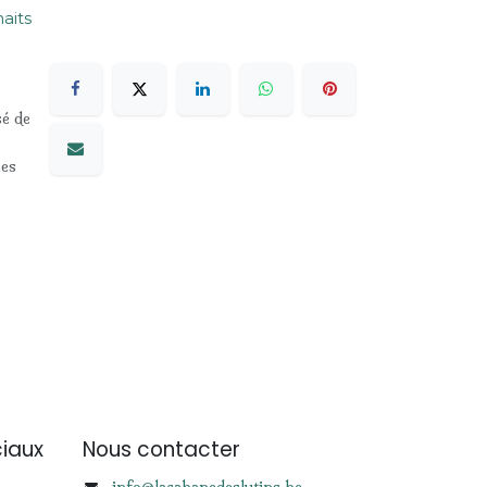
haits
sé de
les
iaux
Nous contacter