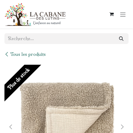
Se rendre au contenu
Tous les produits
Plus de stock