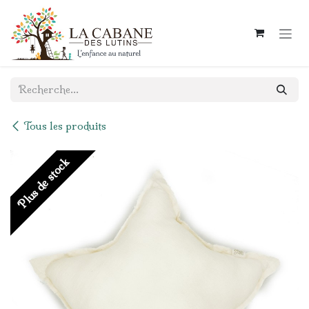
Se rendre au contenu
Tous les produits
Plus de stock