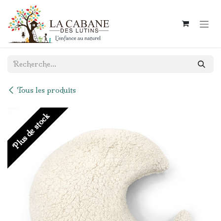
Se rendre au contenu
Tous les produits
Plus de stock