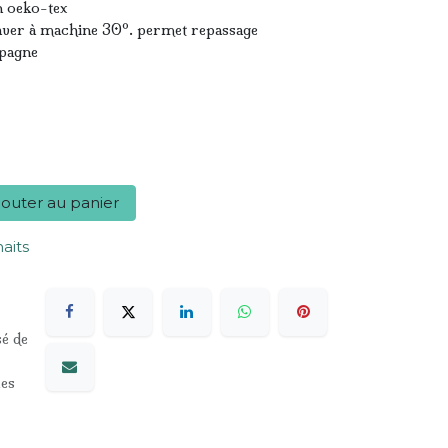
oeko-tex
r à machine 30º. permet repassage
pagne
outer au panier
haits
sé de
les