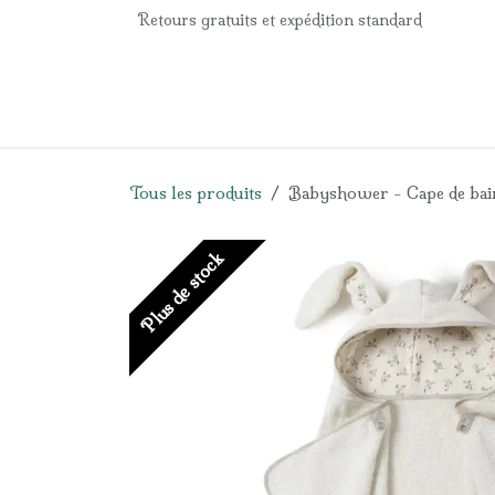
Se rendre au contenu
Retours gratuits et expédition standard
Accueil
e-Shop
Listes de naissance
Panier
Tous les produits
Babyshower - Cape de bain
Plus de stock