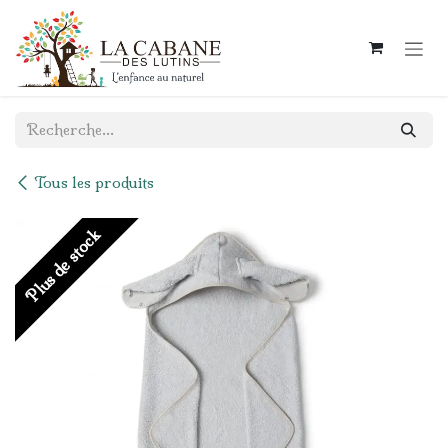
Se rendre au contenu
Tous les produits
Plus de stock