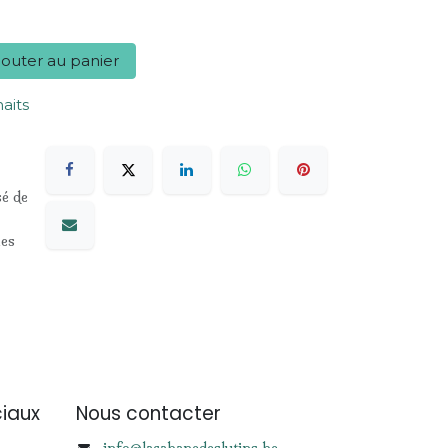
outer au panier
haits
sé de
les
iaux
Nous contacter