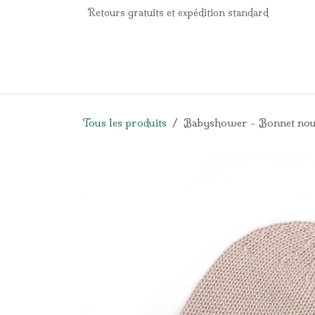
Se rendre au contenu
Retours gratuits et expédition standard
Accueil
e-Shop
Listes de naissance
Panier
Tous les produits
Babyshower - Bonnet nouv