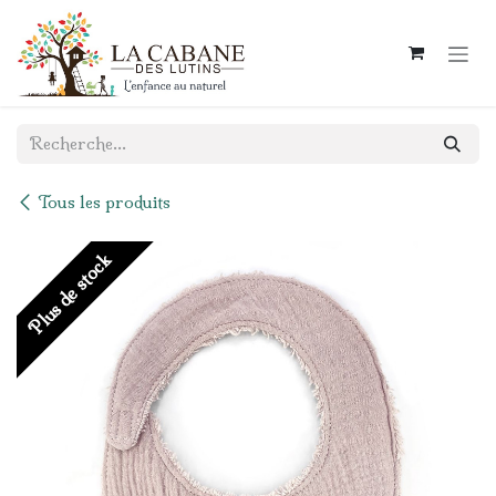
Se rendre au contenu
Tous les produits
Plus de stock