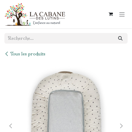
Se rendre au contenu
Tous les produits