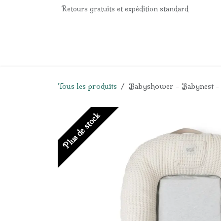
Se rendre au contenu
Retours gratuits et expédition standard
Accueil
e-Shop
Listes de naissance
Panier
Tous les produits
Babyshower - Babynest - 
Plus de stock