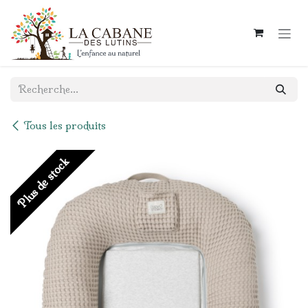
Se rendre au contenu
Tous les produits
Plus de stock