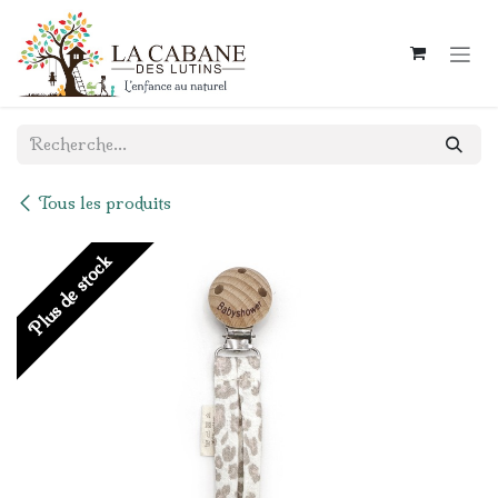
Se rendre au contenu
Tous les produits
Plus de stock