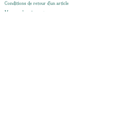
Conditions de retour d'un article
Moyens de paiement
Mentions légales
Conditions générales de ventes
Réseaux sociaux
Facebook
Instagram
Nous contacter
info@lacabanedeslutins.be
065/33.57.19
Notre magasin
Route d'Ath 156
7050 Jurbise