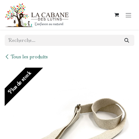
Se rendre au contenu
Tous les produits
Plus de stock